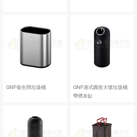
GNF衞生間垃圾桶
GNF港式圓形大號垃圾桶
帶煙灰缸