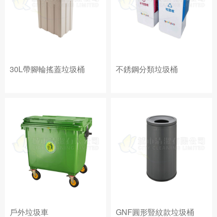
30L帶腳輪搖蓋垃圾桶
不銹鋼分類垃圾桶
戶外垃圾車
GNF圓形豎紋款垃圾桶