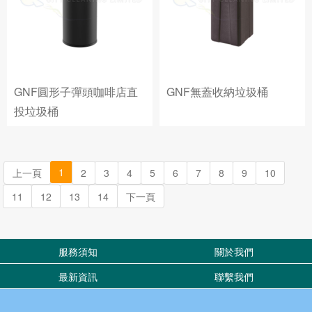
GNF圓形子彈頭咖啡店直
GNF無蓋收納垃圾桶
投垃圾桶
1
上一頁
2
3
4
5
6
7
8
9
10
11
12
13
14
下一頁
服務須知
關於我們
最新資訊
聯繫我們