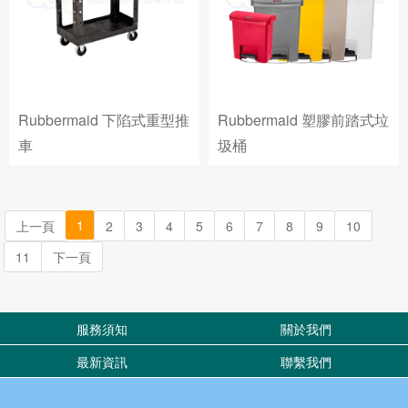
Rubbermaid 下陷式重型推
Rubbermaid 塑膠前踏式垃
車
圾桶
1
上一頁
2
3
4
5
6
7
8
9
10
11
下一頁
服務須知
關於我們
最新資訊
聯繫我們