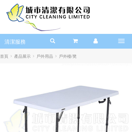
清潔服務
Toggl
navig
首頁
產品展示
戶外用品
戶外檯/凳