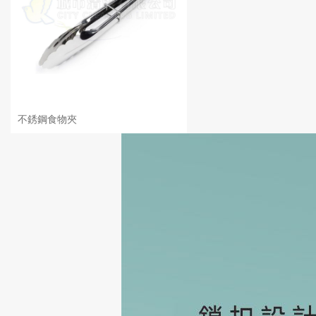
不銹鋼食物夾