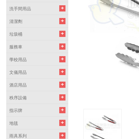
洗手間用品
清潔劑
垃圾桶
服務車
學校用品
文儀用品
酒店用品
秩序設備
指示牌
地毯
雨具系列