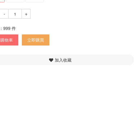
-
+
：
999
件
入購物車
立即購買
加入收藏