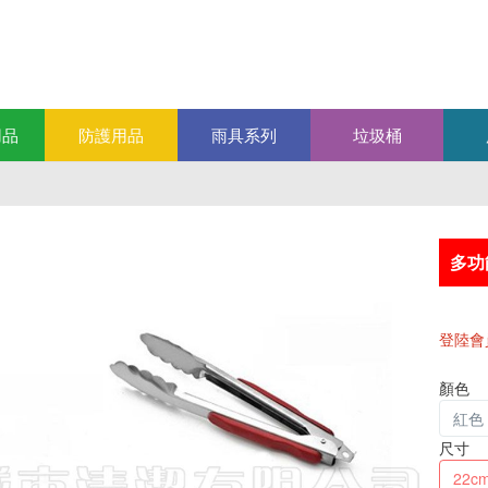
用品
防護用品
雨具系列
垃圾桶
多功
登陸會
顏色
紅色
尺寸
22c