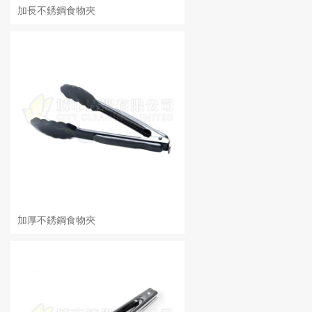
加長不銹鋼食物夾
加厚不銹鋼食物夾