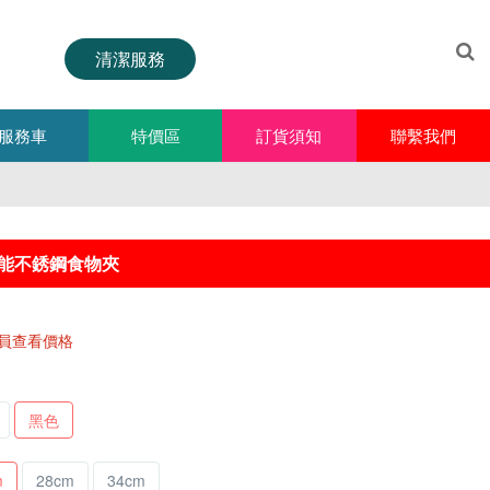
清潔服務
服務車
特價區
訂貨須知
聯繫我們
能不銹鋼食物夾
員查看價格
黑色
m
28cm
34cm