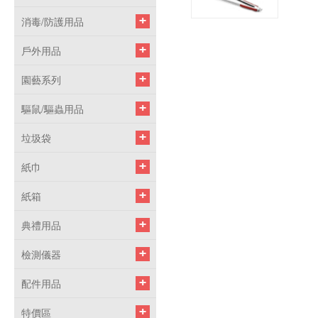
消毒/防護用品
戶外用品
園藝系列
驅鼠/驅蟲用品
垃圾袋
紙巾
紙箱
典禮用品
檢測儀器
配件用品
特價區