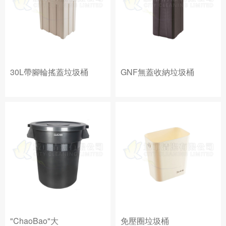
30L帶腳輪搖蓋垃圾桶
GNF無蓋收納垃圾桶
"ChaoBao"大
免壓圈垃圾桶