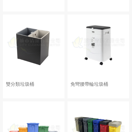
雙分類垃圾桶
免彎腰帶輪垃圾桶