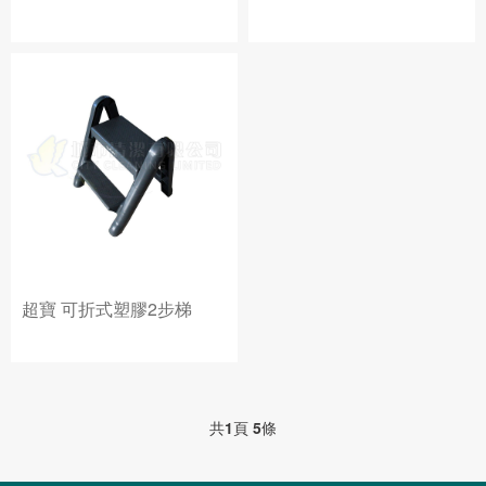
超寶 可折式塑膠2步梯
共
1
頁
5
條