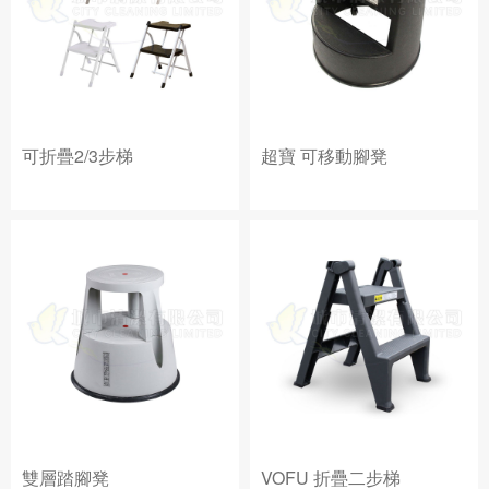
可折疊2/3步梯
超寶 可移動腳凳
雙層踏腳凳
VOFU 折疊二步梯