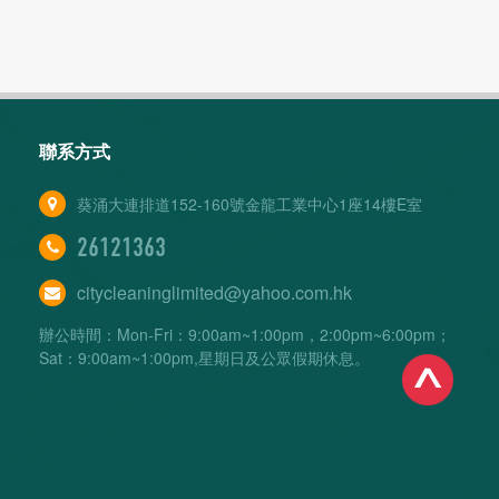
聯系方式
葵涌大連排道152-160號金龍工業中心1座14樓E室
26121363
citycleaninglimited@yahoo.com.hk
辦公時間：Mon-Fri：9:00am~1:00pm，2:00pm~6:00pm；
Sat：9:00am~1:00pm,星期日及公眾假期休息。