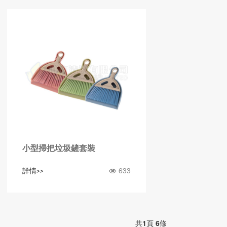
小型掃把垃圾鏟套裝
633
詳情>>
共
1
頁
6
條