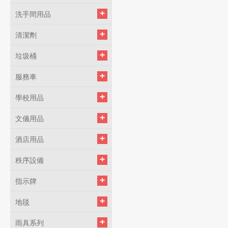
洗手間用品
清潔劑
垃圾桶
服務車
學校用品
文儀用品
酒店用品
秩序設備
指示牌
地毯
雨具系列