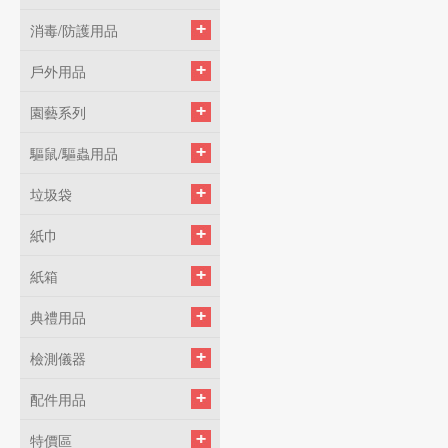
消毒/防護用品
戶外用品
園藝系列
驅鼠/驅蟲用品
垃圾袋
紙巾
紙箱
典禮用品
檢測儀器
配件用品
特價區