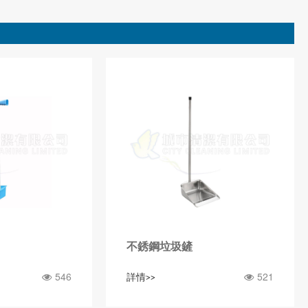
不銹鋼垃圾鏟
546
521
詳情>>