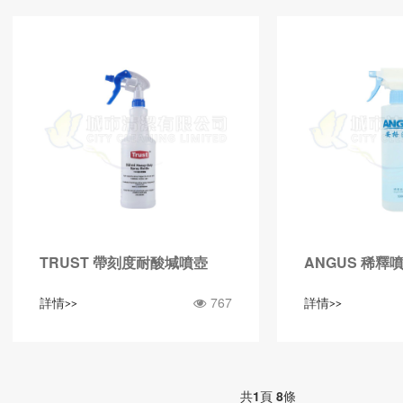
TRUST 帶刻度耐酸堿噴壺
ANGUS 稀釋
767
詳情>>
詳情>>
共
1
頁
8
條