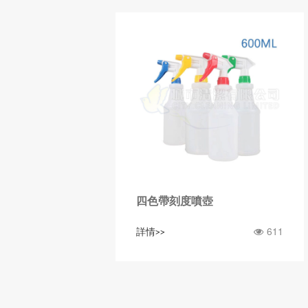
四色帶刻度噴壺
611
詳情>>