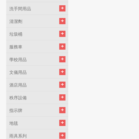
洗手間用品
清潔劑
垃圾桶
服務車
學校用品
文儀用品
酒店用品
秩序設備
指示牌
地毯
雨具系列