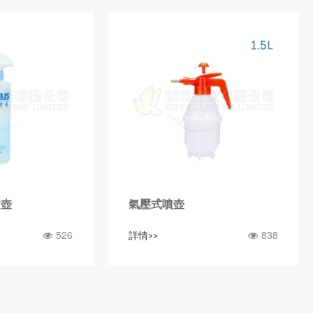
噴壺
氣壓式噴壺
526
838
詳情>>