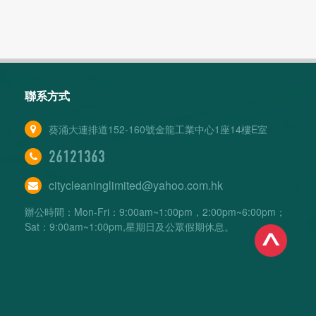
聯系方式
葵涌大連排道152-160號金龍工業中心1座14樓E室
26121363
citycleaninglimited@yahoo.com.hk
辦公時間：Mon-Fri：9:00am~1:00pm，2:00pm~6:00pm；
Sat：9:00am~1:00pm,星期日及公眾假期休息。