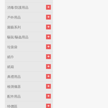
消毒/防護用品
戶外用品
園藝系列
驅鼠/驅蟲用品
垃圾袋
紙巾
紙箱
典禮用品
檢測儀器
配件用品
特價區